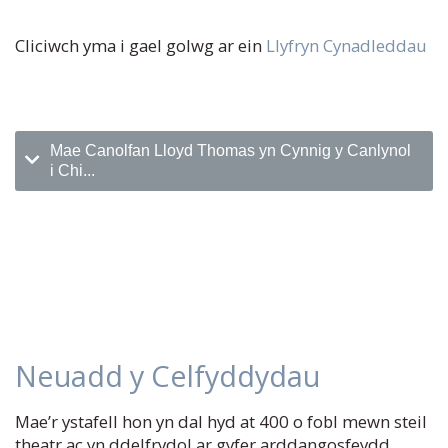
Cliciwch yma i gael golwg ar ein
Llyfryn Cynadleddau
Mae Canolfan Lloyd Thomas yn Cynnig y Canlynol
i Chi...
Neuadd y Celfyddydau
Mae’r ystafell hon yn dal hyd at 400 o fobl mewn steil
theatr ac yn ddelfrydol ar gyfer arddangosfeydd,