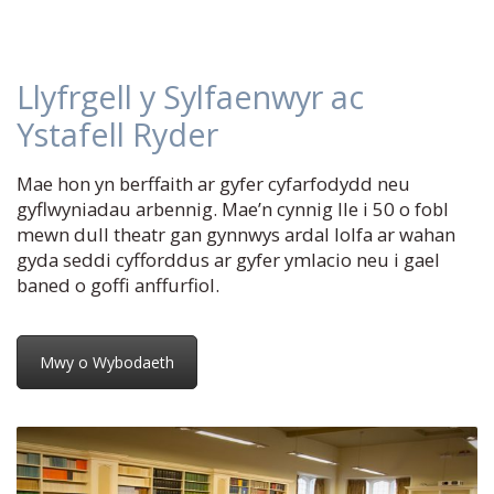
Llyfrgell y Sylfaenwyr ac
Ystafell Ryder
Mae hon yn berffaith ar gyfer cyfarfodydd neu
gyflwyniadau arbennig. Mae’n cynnig lle i 50 o fobl
mewn dull theatr gan gynnwys ardal lolfa ar wahan
gyda seddi cyfforddus ar gyfer ymlacio neu i gael
baned o goffi anffurfiol.
Mwy o Wybodaeth