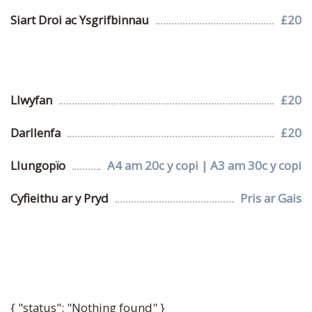
Siart Droi ac Ysgrifbinnau
£20
Llwyfan
£20
Darllenfa
£20
Llungopïo
A4 am 20c y copi | A3 am 30c y copi
Cyfieithu ar y Pryd
Pris ar Gais
{ "status": "Nothing found" }