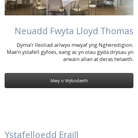
Neuadd Fwyta Lloyd Thomas
Dyma’r lleoliad arlwyo mwyaf yng Ngheredigion.
Mae’n ystafell gyfoes, eang ac yn olau gyda drysau yn
arwain allan at deras helaeth.
Mwy o Wybodaeth
Ystafelloedd Eraill