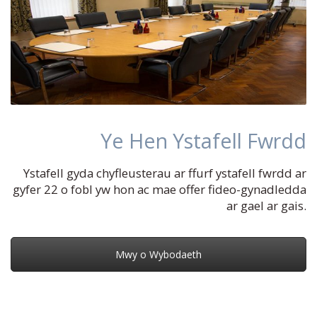
Ye Hen Ystafell Fwrdd
Ystafell gyda chyfleusterau ar ffurf ystafell fwrdd ar
gyfer 22 o fobl yw hon ac mae offer fideo-gynadledda
ar gael ar gais.
Mwy o Wybodaeth