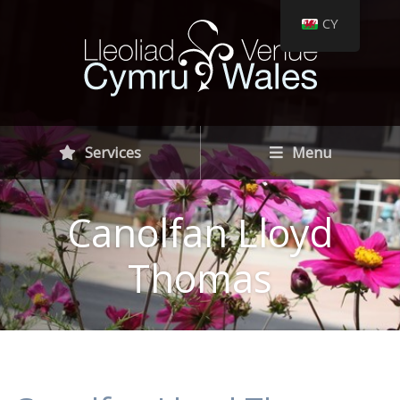
CY
Services
Menu
Canolfan Lloyd
Thomas