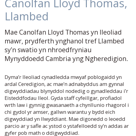
Canolfan Lloyd Thomas,
Llambed
Mae Canolfan Lloyd Thomas yn lleoliad
mawr, prydferth ynghanol tref Llambed
sy’n swatio yn nhroedfryniau
Mynyddoedd Cambria yng Ngheredigion.
Dyma’r lleoliad cynadledda mwyaf poblogaidd yn
ardal Ceredigion, ac mae’n adnabyddus am gynnal
digwyddiadau blynyddol nodedig o gynadleddau i’r
Eisteddfodau lleol. Gyda staff cyfeillgar, profiadol
wrth law i gynnig gwasanaeth a chynllunio rhagorol i
chi gydol yr amser, gallwn warantu y bydd eich
digwyddiad yn llwyddiant. Mae digonedd o leoedd
parcio ar y safle ac ystod o ystafelloedd sy’n addas ar
gyfer pob math o ddigwyddiad.