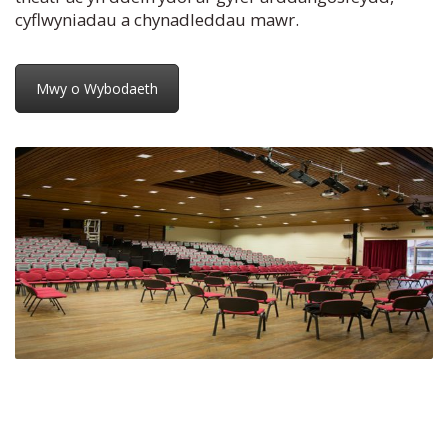
cyflwyniadau a chynadleddau mawr.
Mwy o Wybodaeth