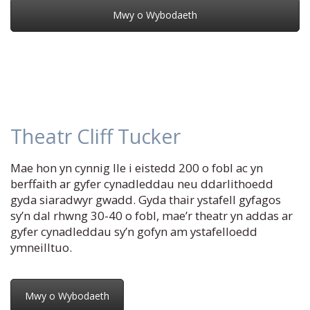
Mwy o Wybodaeth
Theatr Cliff Tucker
Mae hon yn cynnig lle i eistedd 200 o fobl ac yn
berffaith ar gyfer cynadleddau neu ddarlithoedd
gyda siaradwyr gwadd. Gyda thair ystafell gyfagos
sy’n dal rhwng 30-40 o fobl, mae’r theatr yn addas ar
gyfer cynadleddau sy’n gofyn am ystafelloedd
ymneilltuo.
Mwy o Wybodaeth