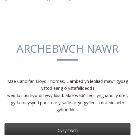
ARCHEBWCH NAWR
Mae Canolfan Lloyd Thomas, Llambed yn leoliad mawr gydag
ystod eang o ystafelloedd i
weddu i unrhyw ddigwyddiad. Mae wedi’i lleoli ynghanol y dref,
gyda meysydd parcio ar y safle ac yn gyfleus i drafnidiaeth
gyhoeddus.
Cysylltwch