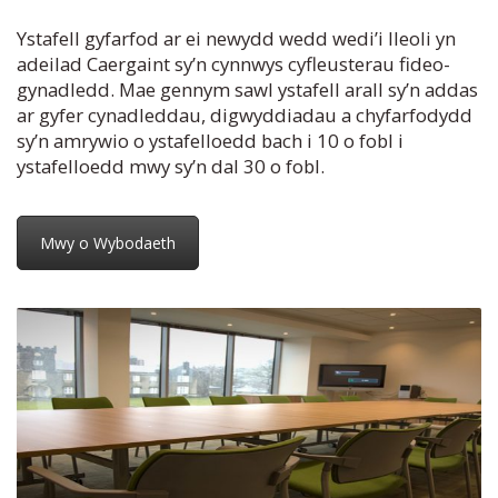
Ystafell gyfarfod ar ei newydd wedd wedi’i lleoli yn
adeilad Caergaint sy’n cynnwys cyfleusterau fideo-
gynadledd. Mae gennym sawl ystafell arall sy’n addas
ar gyfer cynadleddau, digwyddiadau a chyfarfodydd
sy’n amrywio o ystafelloedd bach i 10 o fobl i
ystafelloedd mwy sy’n dal 30 o fobl.
Mwy o Wybodaeth