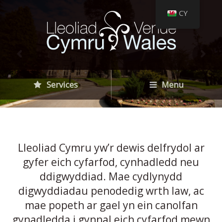
CY
Services
Menu
Lleoliad Cymru yw’r dewis delfrydol ar
gyfer eich cyfarfod, cynhadledd neu
ddigwyddiad. Mae cydlynydd
digwyddiadau penodedig wrth law, ac
mae popeth ar gael yn ein canolfan
gynadledda i gynnal eich cyfarfod mewn