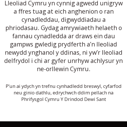
Lleoliad Cymru yn cynnig agwedd unigryw
a ffres tuag at eich anghenion o ran
cynadleddau, digwyddiadau a
phriodasau. Gydag amrywiaeth helaeth o
fannau cynadledda ar draws ein dau
gampws gwledig prydferth a’n lleoliad
newydd ynghanol y ddinas, ni yw’r lleoliad
delfrydol i chi ar gyfer unrhyw achlysur yn
ne-orllewin Cymru.
P’un ai ydych yn trefnu cynhadledd breswyl, cyfarfod
neu ginio dathlu, edrychwch ddim pellach na
Phrifysgol Cymru Y Drindod Dewi Sant