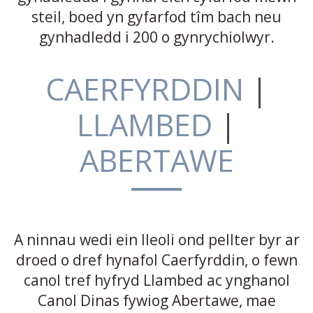
steil, boed yn gyfarfod tîm bach neu
gynhadledd i 200 o gynrychiolwyr.
CAERFYRDDIN
|
LLAMBED
|
ABERTAWE
A ninnau wedi ein lleoli ond pellter byr ar
droed o dref hynafol Caerfyrddin, o fewn
canol tref hyfryd Llambed ac ynghanol
Canol Dinas fywiog Abertawe, mae