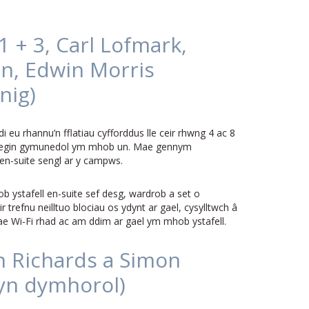
 + 3, Carl Lofmark,
n, Edwin Morris
nig)
 eu rhannu’n fflatiau cyfforddus lle ceir rhwng 4 ac 8
 chegin gymunedol ym mhob un. Mae gennym
en-suite sengl ar y campws.
b ystafell en-suite sef desg, wardrob a set o
ir trefnu neilltuo blociau os ydynt ar gael, cysylltwch â
ae Wi-Fi rhad ac am ddim ar gael ym mhob ystafell.
 Richards a Simon
 yn dymhorol)