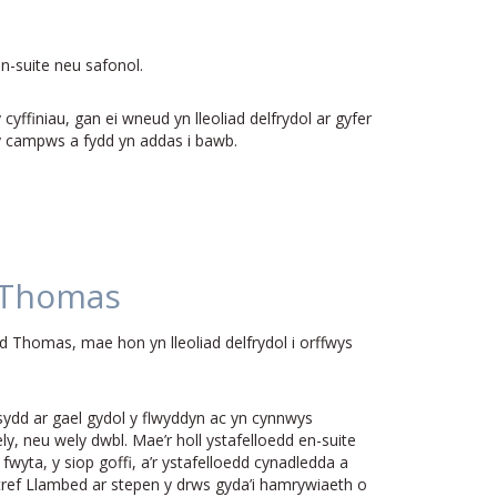
n-suite neu safonol.
yffiniau, gan ei wneud yn lleoliad delfrydol ar gyfer
 y campws a fydd yn addas i bawb.
 Thomas
yd Thomas, mae hon yn lleoliad delfrydol i orffwys
ydd ar gael gydol y flwyddyn ac yn cynnwys
ly, neu wely dwbl. Mae’r holl ystafelloedd en-suite
fwyta, y siop goffi, a’r ystafelloedd cynadledda a
tref Llambed ar stepen y drws gyda’i hamrywiaeth o