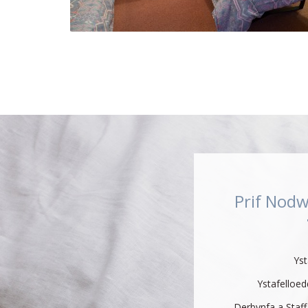
Prif Nodw
Yst
Ystafelloe
Derbynfa a Staff