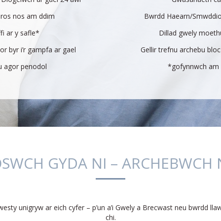
dros nos am ddim
Bwrdd Haearn/Smwddio
fi ar y safle*
Dillad gwely moeth
r byr i’r gampfa ar gael
Gellir trefnu archebu bloc
u agor penodol
*gofynnwch am f
SWCH GYDA NI – ARCHEBWCH
esty unigryw ar eich cyfer – p’un a’i Gwely a Brecwast neu bwrdd lla
chi.