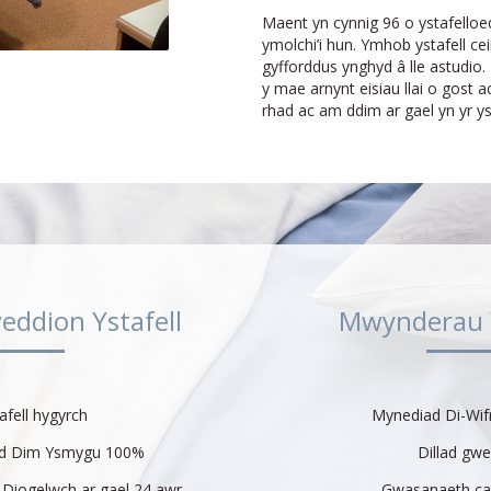
Maent yn cynnig 96 o ystafelloed
ymolchi’i hun. Ymhob ystafell cei
gyfforddus ynghyd â lle astudio. 
y mae arnynt eisiau llai o gost 
rhad ac am ddim ar gael yn yr ys
eddion Ystafell
Mwynderau Y
afell hygyrch
Mynediad Di-Wif
dd Dim Ysmygu 100%
Dillad gwe
 Diogelwch ar gael 24 awr
Gwasanaeth ca