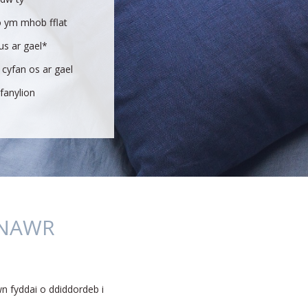
 ym mhob fflat
us ar gael*
 cyfan os ar gael
anylion
 NAWR
wn fyddai o ddiddordeb i