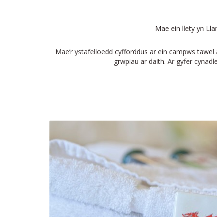
Mae ein llety yn Ll
Mae’r ystafelloedd cyfforddus ar ein campws tawel â 
grwpiau ar daith. Ar gyfer cynad