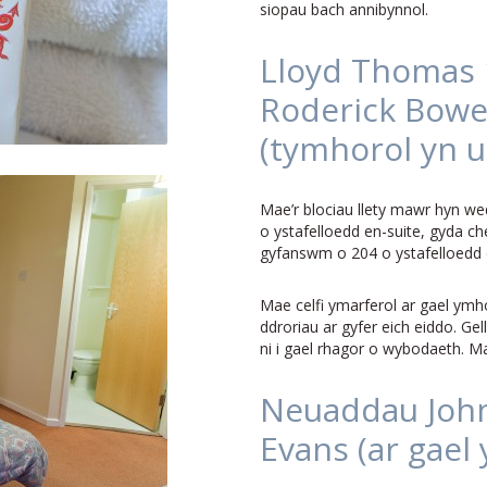
siopau bach annibynnol.
Lloyd Thomas 1
Roderick Bowe
(tymhorol yn u
Mae’r blociau llety mawr hyn wedi
o ystafelloedd en-suite, gyda
gyfanswm o 204 o ystafelloedd 
Mae celfi ymarferol ar gael ymho
ddroriau ar gyfer eich eiddo. Gell
ni i gael rhagor o wybodaeth. M
Neuaddau John
Evans (ar gael