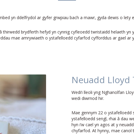
ambed yn ddelfrydol ar gyfer grwpiau bach a mawr, gyda dewis o lety e
thirwedd brydferth hefyd yn cynnig cyfleoedd twristaidd helaeth yn y c
leddau mae amrywiaeth o ystafelloedd cyfarfod cyfforddus ar gael ar
Neuadd Lloyd
Wedi’i lleoli yng Nghanolfan Llo
wedi diwrnod hir.
Mae gennym 22 o ystafelloedd s
ystafelloedd sengl, rhai â dau we
hyn i’w cael yn agos at y neuadd 
chyfarfod. At hynny, mae canol 