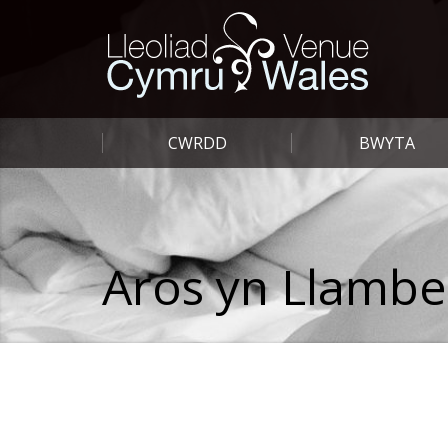
CWRDD
BWYTA
Aros yn Llamb