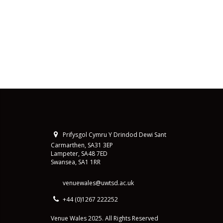
Prifysgol Cymru Y Drindod Dewi Sant
Carmarthen, SA31 3EP
Lampeter, SA48 7ED
Swansea, SA1 1RR
venuewales@uwtsd.ac.uk
+44 (0)1267 222252
Venue Wales 2025. All Rights Reserved