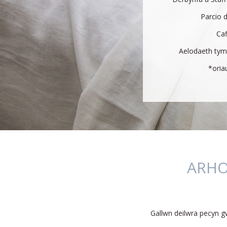
Parcio 
Caf
Aelodaeth tymo
*oria
ARHO
Gallwn deilwra pecyn gw