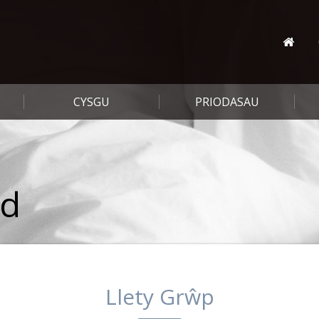
CYSGU
PRIODASAU
ed
Llety Grŵp