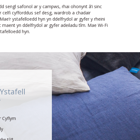
d sengl safonol ar y campws, rhai ohonynt â’i sinc
r celfi cyfforddus sef desg, wardrob a chadair
Mae’r ystafelloedd hyn yn ddelfrydol ar gyfer y rheini
ac maent yn ddelfrydol ar gyfer adeiladu tîm. Mae Wi-Fi
tafelloedd hyn.
stafell
r Cyflym
ly
dw tŷ*